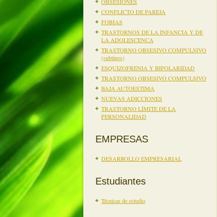
OBSESIONES
CONFLICTO DE PAREJA
FOBIAS
TRASTORNOS DE LA INFANCIA Y DE
LA ADOLESCENCA
TRASTORNO OBSESIVO COMPULSIVO
(subtipos)
ESQUIZOFRENIA Y BIPOLARIDAD
TRASTORNO OBSESIVO COMPULSIVO
BAJA AUTOESTIMA
NUEVAS ADICCIONES
TRASTORNO LÍMITE DE LA
PERSONALIDAD
EMPRESAS
DESARROLLO EMPRESARIAL
Estudiantes
Técnicas de estudio