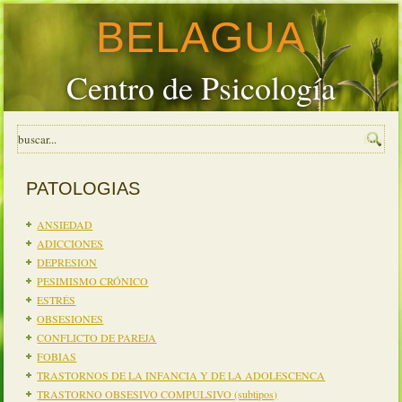
BELAGUA
Centro de Psicología
PATOLOGIAS
ANSIEDAD
ADICCIONES
DEPRESION
PESIMISMO CRÓNICO
ESTRÉS
OBSESIONES
CONFLICTO DE PAREJA
FOBIAS
TRASTORNOS DE LA INFANCIA Y DE LA ADOLESCENCA
TRASTORNO OBSESIVO COMPULSIVO (subtipos)